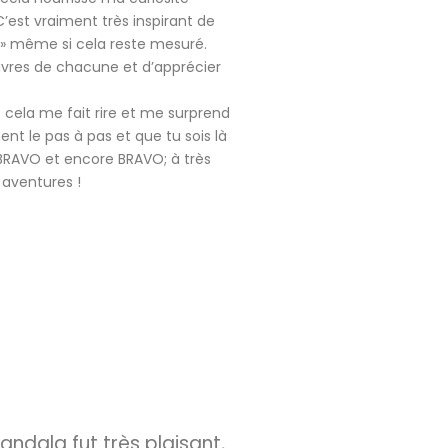
C’est vraiment très inspirant de
es » même si cela reste mesuré.
vres de chacune et d’apprécier
ue cela me fait rire et me surprend
nt le pas à pas et que tu sois là
 BRAVO et encore BRAVO; à très
 aventures !
andala fut très plaisant,