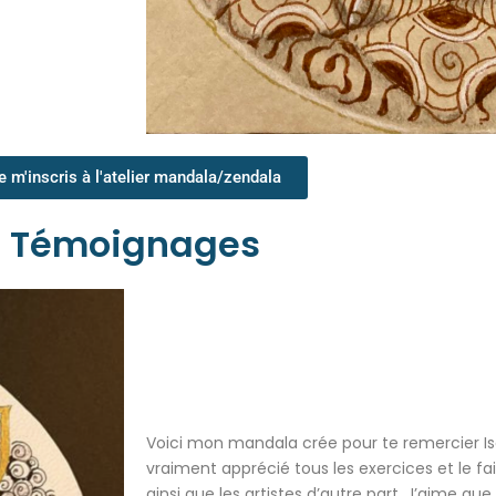
e m'inscris à l'atelier mandala/zendala
Témoignages
Voici mon mandala crée pour te remercier Isa
vraiment apprécié tous les exercices et le fait
ainsi que les artistes d’autre part. J’aime qu