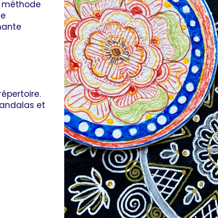
te méthode
de
nante
épertoire.
mandalas et