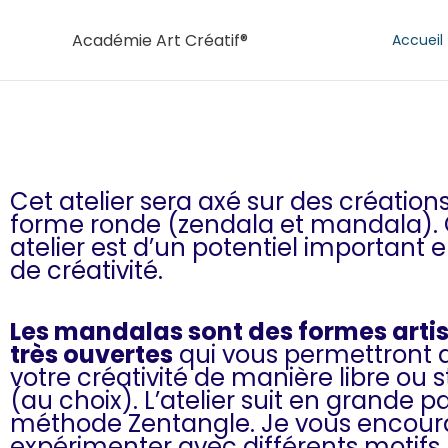
Aller
au
Académie Art Créatif®
Accueil
contenu
Cet atelier sera axé sur des création
forme ronde (zendala et mandala).
atelier est d’un potentiel important 
de créativité.
Les mandalas sont des formes arti
très ouvertes
qui vous permettront d
votre créativité de manière libre ou 
(au choix). L’atelier suit en grande pa
méthode Zentangle. Je vous encour
expérimenter avec différents motifs