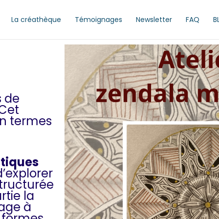
La créathèque
Témoignages
Newsletter
FAQ
B
s de
 Cet
en termes
stiques
’explorer
structurée
rtie la
age à
, formes