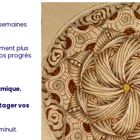
3 semaines
ement plus
os progrès.
mique.
rtager vos
inuit.