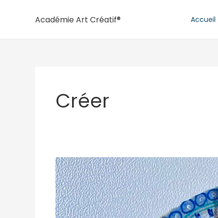
Aller
au
Académie Art Créatif®
Accueil
contenu
Créer
Une
pause
créative