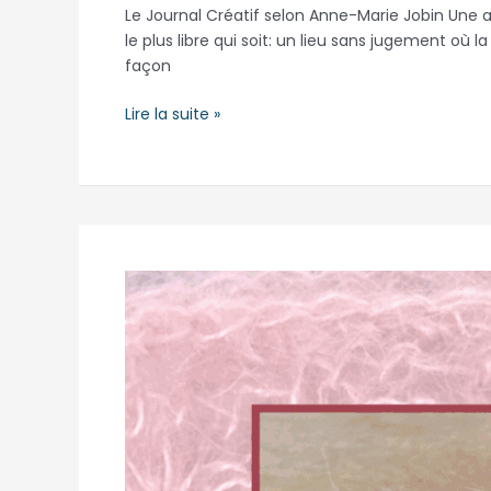
Le Journal Créatif selon Anne-Marie Jobin Une ap
le plus libre qui soit: un lieu sans jugement où 
façon
Lire la suite »
Le
Granny
Square
:
L’incontournable
du
crochet